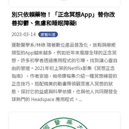
別只依賴藥物！「正念冥想App」替你改
善抑鬱、焦慮和睡眠障礙!
2023-03-14
運醫科普
運動醫學系/林綠 隨著數位產品普及化，放鬆與療癒
類型的App越來越多，例如近年來風靡全球的正念冥
想，許多初學者透過應用程式的引導，找到讓心靈自
由的管道。2021年初上架的Netflix影集《冥想正念
指南》，作者安迪·帕帝康每集介紹一種冥想練習的
正念技巧，搭配精美的動畫帶領觀眾進入冥想的狀
態，探討它的益處與科學依據，也與他人共同開發全
球熱門的 Headspace 應用程式。...