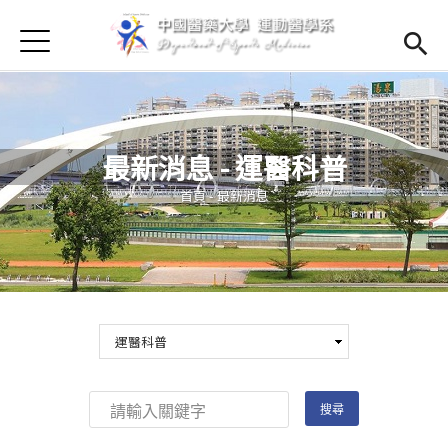
Jump to Main content
Jump to Navigation
首頁
首頁
最新消息
Open subm
最新消息 - 運醫科普
Open submenu (學系簡介)
學系簡介
您在這裡
首頁
-
最新消息
Open submenu (師資陣容)
師資陣容
Open submenu (課程資訊)
課程資訊
Open submenu (法規辦法)
法規辦法
Open submenu (學生專區)
學生專區
招生訊息
(link is external)
Open submen