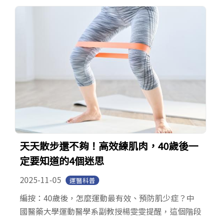
Open submenu (系友專區)
系友專區
English
天天散步還不夠！高效練肌肉，40歲後一
定要知道的4個迷思
2025-11-05
運醫科普
編按：40歲後，怎麼運動最有效、預防肌少症？中
國醫藥大學運動醫學系副教授楊雯雯提醒，這個階段