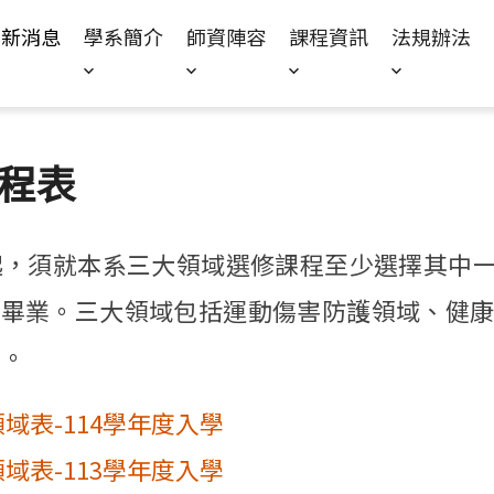
Jump to Main content
Jump to Navigation
最新消息
學系簡介
師資陣容
課程資訊
法規辦法
程表
起，須就本系三大領域選修課程至少選擇其中
能畢業。三大領域包括運動傷害防護領域、健
域。
域表-114學年度入學
域表-113學年度入學