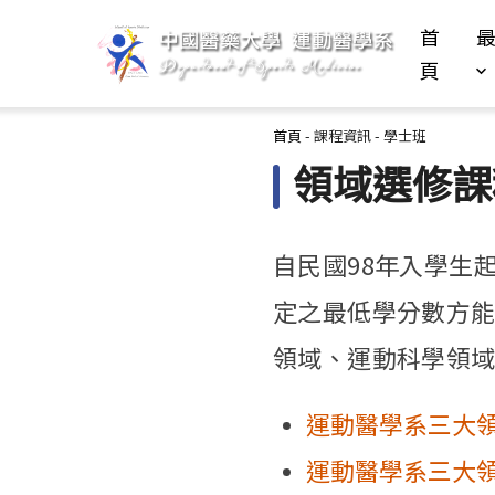
首
頁
您在這裡
首頁
-
課程資訊
-
學士班
領域選修課
自民國98年入學生
定之最低學分數方
領域、運動科學領
運動醫學系三大領
運動醫學系三大領