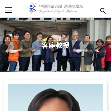
Jump to Main content
Jump to Navigation
首頁
首頁
最新消息
Open subm
Open submenu (學系簡介)
學系簡介
客座教授
Open submenu (師資陣容)
師資陣容
Open submenu (課程資訊)
課程資訊
Open submenu (法規辦法)
法規辦法
Open submenu (學生專區)
學生專區
招生訊息
(link is external)
Open submen