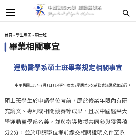
Jump to Main content
Jump to Navigation
首頁
首頁
您在這裡
首頁
-
學生專區
-
碩士班
最新消息
Open subm
畢業相關事宜
Open submenu (學系簡介)
學系簡介
Open submenu (師資陣容)
師資陣容
運動醫學系碩士班畢業規定相關事宜
Open submenu (課程資訊)
課程資訊
中華民國115年7月1日114學年度第2學期第5次系務會議通過並施行。
Open submenu (法規辦法)
法規辦法
碩士班學生於申請學位考前，應於修業年限內有研
Open submenu (學生專區)
學生專區
究論文、專利或相關競賽等成果，且以中國醫藥大
學運動醫學系名義，並與指導教授共同參與獲得積
招生訊息
(link is external)
Open submen
分2分，並於申請學位考前繳交相關證明文件至系