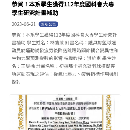
恭賀！本系學生獲得112年度國科會大專
學生研究計畫補助
2023-06-21
系所公告
恭賀！本系學生獲得112年度國科會大專學生研究計
畫補助 學生姓名：林劭臻 計畫名稱：護具對籃球運
動員於運動誘發疲勞後降落跳躍時關節耦合變異性和
生物力學預測變數的影響 指導教授：洪維憲 學生姓
名：王旻榆 計畫名稱：初探瑪卡補充對羽球模擬專
項運動表現之評估：從氧化壓力、疲勞指標作用機制
探討