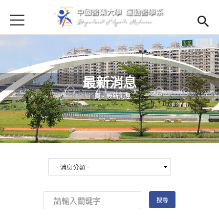
Jump to Main content
Jump to Navigation
首頁
首頁
最新消息
Open subm
最新消息
Open submenu (學系簡介)
學系簡介
您在這裡
首頁
-
最新消息
Open submenu (師資陣容)
師資陣容
Open submenu (課程資訊)
課程資訊
Open submenu (法規辦法)
法規辦法
Open submenu (學生專區)
學生專區
招生訊息
(link is external)
Open submen