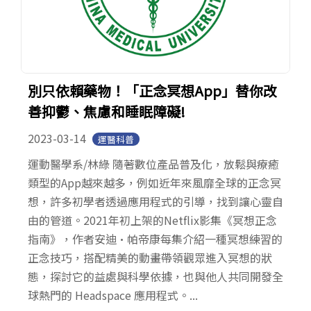
別只依賴藥物！「正念冥想App」替你改
善抑鬱、焦慮和睡眠障礙!
2023-03-14
運醫科普
運動醫學系/林綠 隨著數位產品普及化，放鬆與療癒
類型的App越來越多，例如近年來風靡全球的正念冥
想，許多初學者透過應用程式的引導，找到讓心靈自
由的管道。2021年初上架的Netflix影集《冥想正念
指南》，作者安迪·帕帝康每集介紹一種冥想練習的
正念技巧，搭配精美的動畫帶領觀眾進入冥想的狀
態，探討它的益處與科學依據，也與他人共同開發全
球熱門的 Headspace 應用程式。...