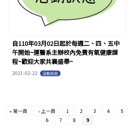
自110年03月02日起於每週二、四、五中
午開始~運醫系主辦校內免費有氧健康課
程~歡迎大家共襄盛舉~
2021-02-22
活動訊息
頁面
« 第一頁
‹ 上一頁
1
2
3
4
5
6
7
8
9