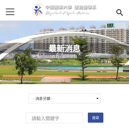
Jump to Main content
Jump to Navigation
首頁
首頁
最新消息
Open subm
最新消息
Open submenu (學系簡介)
學系簡介
您在這裡
首頁
-
最新消息
Open submenu (師資陣容)
師資陣容
Open submenu (課程資訊)
課程資訊
Open submenu (法規辦法)
法規辦法
Open submenu (學生專區)
學生專區
招生訊息
(link is external)
Open submen