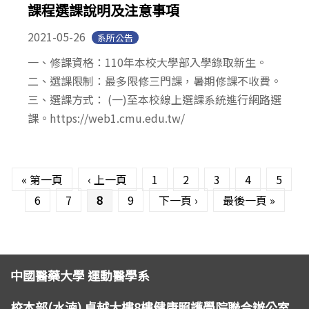
課程選課說明及注意事項
2021-05-26
系所公告
一、修課資格：110年本校大學部入學錄取新生。
二、選課限制：最多限修三門課，暑期修課不收費。
三、選課方式： (一)至本校線上選課系統進行網路選
課。https://web1.cmu.edu.tw/
頁面
« 第一頁
‹ 上一頁
1
2
3
4
5
6
7
8
9
下一頁 ›
最後一頁 »
中國醫藥大學 運動醫學系
校本部(水湳) 卓越大樓8樓健康照護學院聯合辦公室