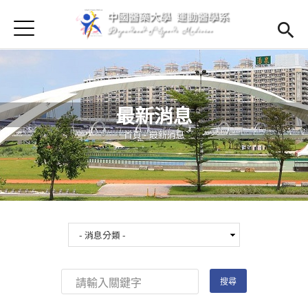
Jump to Main content
Jump to Navigation
首頁
首頁
最新消息
Open subm
最新消息
Open submenu (學系簡介)
學系簡介
您在這裡
首頁
-
最新消息
Open submenu (師資陣容)
師資陣容
Open submenu (課程資訊)
課程資訊
Open submenu (法規辦法)
法規辦法
Open submenu (學生專區)
學生專區
招生訊息
(link is external)
Open submen