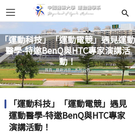
Jump to Main content
Jump to Navigation
首頁
首頁
最新消息
Open subm
「運動科技」「運動電競」遇見運動
醫學-特邀BenQ與HTC專家演講活
Open submenu (學系簡介)
學系簡介
您在這裡
動！
Open submenu (師資陣容)
師資陣容
首頁
-
最新消息
-
系所公告
Open submenu (課程資訊)
課程資訊
Open submenu (法規辦法)
法規辦法
「運動科技」「運動電競」遇見
Open submenu (學生專區)
學生專區
運動醫學-特邀BenQ與HTC專家
招生訊息
(link is external)
Open submen
演講活動！