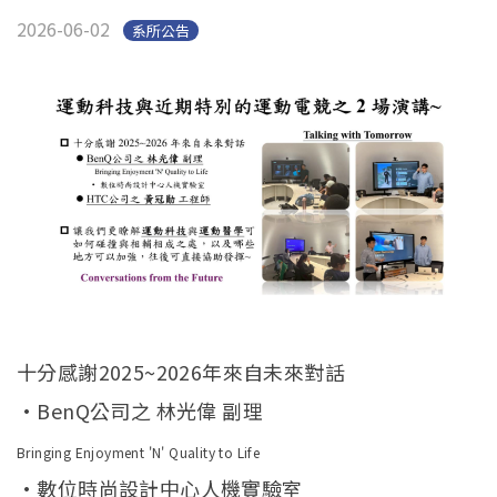
Open submenu (系友專區)
系友專區
2026-06-02
系所公告
English
十分感謝2025~2026年來自未來對話
•BenQ公司之 林光偉 副理
Bringing Enjoyment 'N' Quality to Life
•數位時尚設計中心人機實驗室