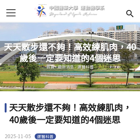
Jump to Main content
Jump to Navigation
首頁
首頁
最新消息
Open subm
天天散步還不夠！高效練肌肉，40
Open submenu (學系簡介)
學系簡介
歲後一定要知道的4個迷思
您在這裡
Open submenu (師資陣容)
師資陣容
首頁
-
最新消息
-
運醫科普
Open submenu (課程資訊)
課程資訊
Open submenu (法規辦法)
法規辦法
天天散步還不夠！高效練肌肉，
Open submenu (學生專區)
學生專區
40歲後一定要知道的4個迷思
招生訊息
(link is external)
Open submen
2025-11-05
運醫科普