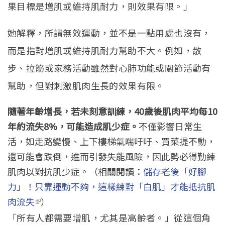
果目標是增肌或維持肌耐力，則效果有限。」
她解釋，所謂無效運動，並不是一點用處也沒有，
而是指對增肌或維持肌耐力幫助不大。例如，散
步、拉筋或家務活動雖然對心肺功能或關節活動有
幫助，但對刺激肌肉生長的效果有限。
隨著年齡增長，若未刻意訓練，40歲後肌肉平均每10
年約流失8%，可能造成肌少症。
不僅影響日常生
活，如走路變慢、上下樓梯氣喘吁吁、買菜提不動，
還可能會跌倒，進而引發失能風險，因此勢必得勤練
肌肉以對抗肌少症。（相關閱讀：
儲存老後「好腳
力」！只靠運動不夠，這樣練對「白肌」才能抵抗肌
肉流失
(link is external)
）
「所有人都需要增肌，尤其是高齡者。」從這個角