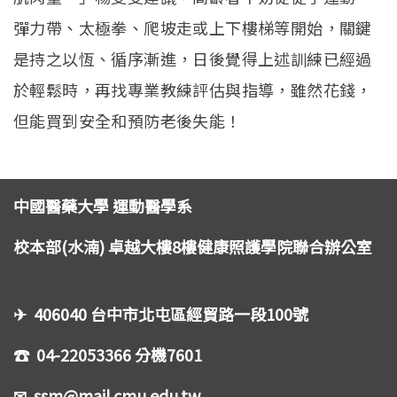
彈力帶、太極拳、爬坡走或上下樓梯等開始，關鍵
是持之以恆、循序漸進，日後覺得上述訓練已經過
於輕鬆時，再找專業教練評估與指導，雖然花錢，
但能買到安全和預防老後失能！
中國醫藥大學 運動醫學系
校本部(水湳) 卓越大樓8樓健康照護學院聯合辦公室
✈ 406040 台中市北屯區經貿路一段100號
☎ 04-22053366 分機7601
✉ ssm@mail.cmu.edu.tw